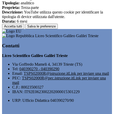
Tipologia:
analitico
Proprieta:
Terza-parte
Descrizione:
YouTube utilizza questo cookie per identificare la
tipologia di device utilizzata dall'utente.
Durata:
6 mesi
Accetta tutti
Salva le preferenze
Liceo Scientifico Galileo Galilei Trieste
Contatti
Liceo Scientifico Galileo Galilei Trieste
Via Goffredo Mameli 4, 34139 Trieste (TS)
Tel:
040390270 - 040390290
Email:
TSPS02000R@istruzione.it
Link per inviare una mail
PEC:
TSPS02000R@pec.istruzione.it
Link per inviare una
mail
C.F.: 80023500327
IBAN: IT92E0623002202000015301229
URP: Ufficio Didattica 040390270/90