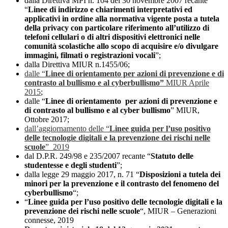
dalla Direttiva MPI n. 104 del 30 novembre 2007 recante
“
Linee di indirizzo e chiarimenti interpretativi ed
applicativi in ordine alla normativa vigente posta a tutela
della privacy con particolare riferimento all’utilizzo di
telefoni cellulari o di altri dispositivi elettronici nelle
comunità scolastiche allo scopo di acquisire e/o divulgare
immagini, filmati o registrazioni vocali
”;
dalla Direttiva MIUR n.1455/06;
dalle “
Linee di orientamento per azioni di prevenzione e di
contrasto al bullismo e al cyberbullismo”
MIUR Aprile
2015
;
dalle “
Linee di orientamento per azioni di prevenzione e
di contrasto al bullismo e al cyber bullismo
” MIUR,
Ottobre 2017;
dall’aggiornamento delle “
Linee guida per l’uso positivo
delle tecnologie digitali e la prevenzione dei rischi nelle
scuole
” 2019
dal D.P.R. 249/98 e 235/2007 recante “
Statuto delle
studentesse e degli studenti
”;
dalla legge 29 maggio 2017, n. 71 “
Disposizioni a tutela dei
minori per la prevenzione e il contrasto del fenomeno del
cyberbullismo
“;
“
Linee guida per l’uso positivo delle tecnologie digitali e la
prevenzione dei rischi nelle scuole
“, MIUR – Generazioni
connesse, 2019