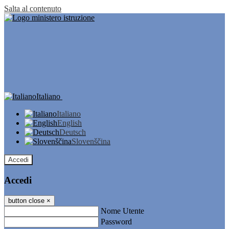
Salta al contenuto
Italiano
Italiano
English
Deutsch
Slovenščina
Accedi
Accedi
button close
×
Nome Utente
Password