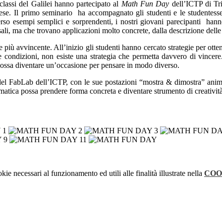
classi del Galilei hanno partecipato al
Math Fun Day
dell’ICTP di Tri
lese. Il primo seminario ha accompagnato gli studenti e le studentess
verso esempi semplici e sorprendenti, i nostri giovani parecipanti han
li, ma che trovano applicazioni molto concrete, dalla descrizione delle c
iù avvincente. All’inizio gli studenti hanno cercato strategie per ottene
rte condizioni, non esiste una strategia che permetta davvero di vincer
ossa diventare un’occasione per pensare in modo diverso.
 del FabLab dell’ICTP, con le sue postazioni “mostra & dimostra” animat
atica possa prendere forma concreta e diventare strumento di creatività
kie necessari al funzionamento ed utili alle finalità illustrate nella
COO