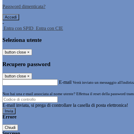
Password dimenticata?
-
Entra con SPID
Entra con CIE
Seleziona utente
button close
×
Recupero password
button close
×
E-mail
Verrà inviato un messaggio all'indirizz
Non hai una e-mail associata al nome utente? Effettua il reset della password tram
E-mail inviata, si prega di controllare la casella di posta elettronica!
Errore
Chiudi
Successo