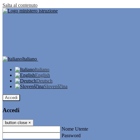
Salta al contenuto
Italiano
Italiano
English
Deutsch
Slovenščina
Accedi
Accedi
button close
×
Nome Utente
Password