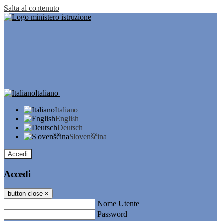
Salta al contenuto
Italiano
Italiano
English
Deutsch
Slovenščina
Accedi
Accedi
button close
×
Nome Utente
Password