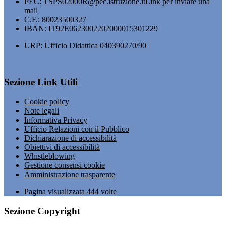
PEC:
TSPS02000R@pec.istruzione.it
Link per inviare una
mail
C.F.: 80023500327
IBAN: IT92E0623002202000015301229
URP: Ufficio Didattica 040390270/90
Sezione Link Utili
Cookie policy
Note legali
Informativa Privacy
Ufficio Relazioni con il Pubblico
Dichiarazione di accessibilità
Obiettivi di accessibilità
Whistleblowing
Gestione consensi cookie
Amministrazione trasparente
Pagina visualizzata
444
volte
Sezione Copyright