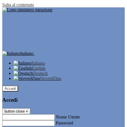
Salta al contenuto
Italiano
Italiano
English
Deutsch
Slovenščina
Accedi
Accedi
button close
×
Nome Utente
Password