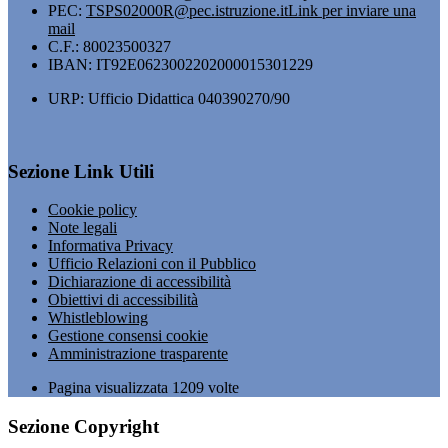
PEC:
TSPS02000R@pec.istruzione.it
Link per inviare una
mail
C.F.: 80023500327
IBAN: IT92E0623002202000015301229
URP: Ufficio Didattica 040390270/90
Sezione Link Utili
Cookie policy
Note legali
Informativa Privacy
Ufficio Relazioni con il Pubblico
Dichiarazione di accessibilità
Obiettivi di accessibilità
Whistleblowing
Gestione consensi cookie
Amministrazione trasparente
Pagina visualizzata
1209
volte
Sezione Copyright