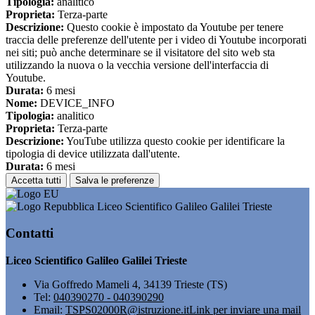
Tipologia:
analitico
Proprieta:
Terza-parte
Descrizione:
Questo cookie è impostato da Youtube per tenere
traccia delle preferenze dell'utente per i video di Youtube incorporati
nei siti; può anche determinare se il visitatore del sito web sta
utilizzando la nuova o la vecchia versione dell'interfaccia di
Youtube.
Durata:
6 mesi
Nome:
DEVICE_INFO
Tipologia:
analitico
Proprieta:
Terza-parte
Descrizione:
YouTube utilizza questo cookie per identificare la
tipologia di device utilizzata dall'utente.
Durata:
6 mesi
Accetta tutti
Salva le preferenze
Liceo Scientifico Galileo Galilei Trieste
Contatti
Liceo Scientifico Galileo Galilei Trieste
Via Goffredo Mameli 4, 34139 Trieste (TS)
Tel:
040390270 - 040390290
Email:
TSPS02000R@istruzione.it
Link per inviare una mail