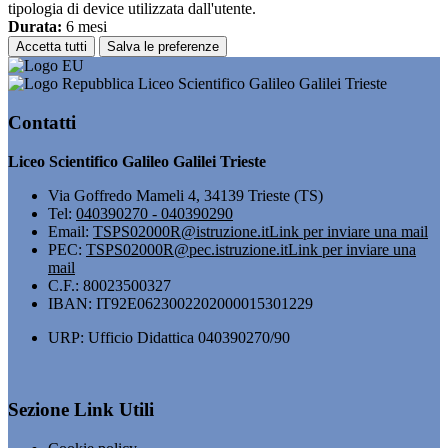
tipologia di device utilizzata dall'utente.
Durata:
6 mesi
Accetta tutti
Salva le preferenze
Liceo Scientifico Galileo Galilei Trieste
Contatti
Liceo Scientifico Galileo Galilei Trieste
Via Goffredo Mameli 4, 34139 Trieste (TS)
Tel:
040390270 - 040390290
Email:
TSPS02000R@istruzione.it
Link per inviare una mail
PEC:
TSPS02000R@pec.istruzione.it
Link per inviare una
mail
C.F.: 80023500327
IBAN: IT92E0623002202000015301229
URP: Ufficio Didattica 040390270/90
Sezione Link Utili