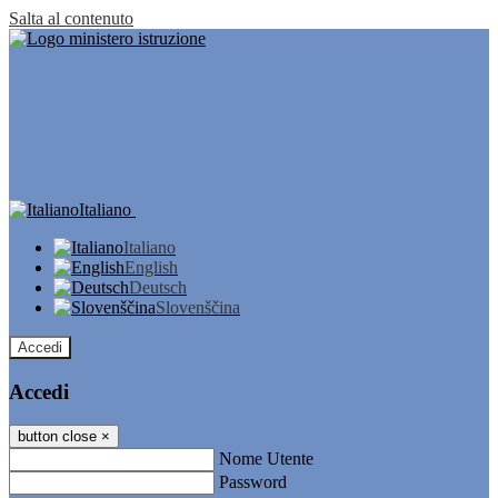
Salta al contenuto
Italiano
Italiano
English
Deutsch
Slovenščina
Accedi
Accedi
button close
×
Nome Utente
Password