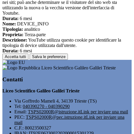
nei siti; può anche determinare se il visitatore del sito web sta
utilizzando la nuova o la vecchia versione dell'interfaccia di
Youtube.
Durata:
6 mesi
Nome:
DEVICE_INFO
Tipologia:
analitico
Proprieta:
Terza-parte
Descrizione:
YouTube utilizza questo cookie per identificare la
tipologia di device utilizzata dall'utente.
Durata:
6 mesi
Accetta tutti
Salva le preferenze
Liceo Scientifico Galileo Galilei Trieste
Contatti
Liceo Scientifico Galileo Galilei Trieste
Via Goffredo Mameli 4, 34139 Trieste (TS)
Tel:
040390270 - 040390290
Email:
TSPS02000R@istruzione.it
Link per inviare una mail
PEC:
TSPS02000R@pec.istruzione.it
Link per inviare una
mail
C.F.: 80023500327
IBAN: IT92E0623002202000015301229