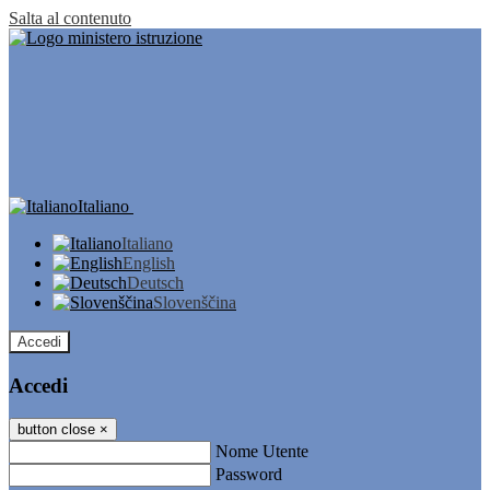
Salta al contenuto
Italiano
Italiano
English
Deutsch
Slovenščina
Accedi
Accedi
button close
×
Nome Utente
Password