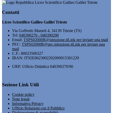
Liceo Scientifico Galileo Galilei Trieste
Contatti
Liceo Scientifico Galileo Galilei Trieste
Via Goffredo Mameli 4, 34139 Trieste (TS)
Tel:
040390270 - 040390290
Email:
TSPS02000R@istruzione.it
Link per inviare una mail
PEC:
TSPS02000R@pec.istruzione.it
Link per inviare una
mail
C.F.: 80023500327
IBAN: IT92E0623002202000015301229
URP: Ufficio Didattica 040390270/90
Sezione Link Utili
Cookie policy
Note legali
Informativa Privacy
Ufficio Relazioni con il Pubblico
Dichiarazione di accessibilità