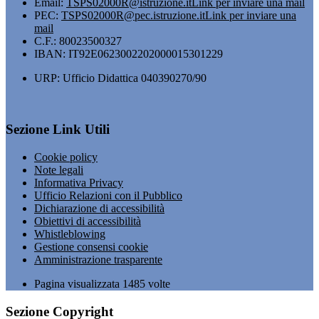
Email:
TSPS02000R@istruzione.it
Link per inviare una mail
PEC:
TSPS02000R@pec.istruzione.it
Link per inviare una
mail
C.F.: 80023500327
IBAN: IT92E0623002202000015301229
URP: Ufficio Didattica 040390270/90
Sezione Link Utili
Cookie policy
Note legali
Informativa Privacy
Ufficio Relazioni con il Pubblico
Dichiarazione di accessibilità
Obiettivi di accessibilità
Whistleblowing
Gestione consensi cookie
Amministrazione trasparente
Pagina visualizzata
1485
volte
Sezione Copyright