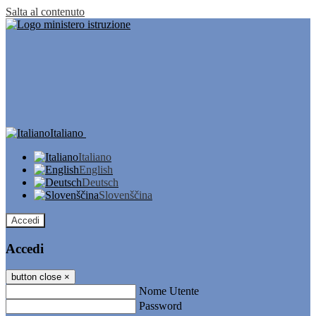
Salta al contenuto
Italiano
Italiano
English
Deutsch
Slovenščina
Accedi
Accedi
button close
×
Nome Utente
Password