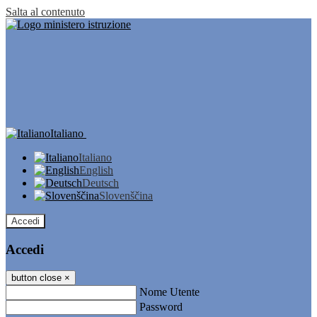
Salta al contenuto
Italiano
Italiano
English
Deutsch
Slovenščina
Accedi
Accedi
button close
×
Nome Utente
Password