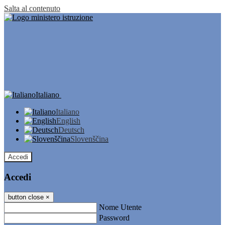
Salta al contenuto
Italiano
Italiano
English
Deutsch
Slovenščina
Accedi
Accedi
button close
×
Nome Utente
Password