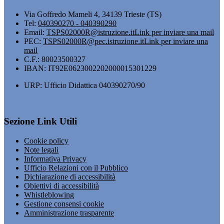
Via Goffredo Mameli 4, 34139 Trieste (TS)
Tel:
040390270 - 040390290
Email:
TSPS02000R@istruzione.it
Link per inviare una mail
PEC:
TSPS02000R@pec.istruzione.it
Link per inviare una
mail
C.F.: 80023500327
IBAN: IT92E0623002202000015301229
URP: Ufficio Didattica 040390270/90
Sezione Link Utili
Cookie policy
Note legali
Informativa Privacy
Ufficio Relazioni con il Pubblico
Dichiarazione di accessibilità
Obiettivi di accessibilità
Whistleblowing
Gestione consensi cookie
Amministrazione trasparente