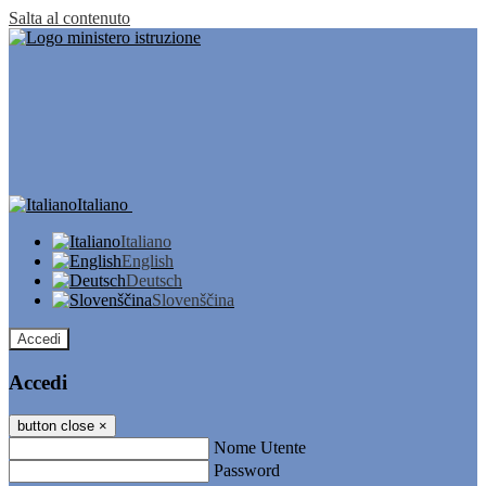
Salta al contenuto
Italiano
Italiano
English
Deutsch
Slovenščina
Accedi
Accedi
button close
×
Nome Utente
Password