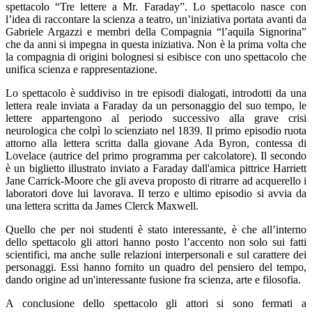
spettacolo “Tre lettere a Mr. Faraday”. Lo spettacolo nasce con
l’idea di raccontare la scienza a teatro, un’iniziativa portata avanti da
Gabriele Argazzi e membri della Compagnia “l’aquila Signorina”
che da anni si impegna in questa iniziativa. Non è la prima volta che
la compagnia di origini bolognesi si esibisce con uno spettacolo che
unifica scienza e rappresentazione.
Lo spettacolo è suddiviso in tre episodi dialogati, introdotti da una
lettera reale inviata a Faraday da un personaggio del suo tempo, le
lettere appartengono al periodo successivo alla grave crisi
neurologica che colpì lo scienziato nel 1839. Il primo episodio ruota
attorno alla lettera scritta dalla giovane Ada Byron, contessa di
Lovelace (autrice del primo programma per calcolatore). Il secondo
è un biglietto illustrato inviato a Faraday dall'amica pittrice Harriett
Jane Carrick-Moore che gli aveva proposto di ritrarre ad acquerello i
laboratori dove lui lavorava. Il terzo e ultimo episodio si avvia da
una lettera scritta da James Clerck Maxwell.
Quello che per noi studenti è stato interessante, è che all’interno
dello spettacolo gli attori hanno posto l’accento non solo sui fatti
scientifici, ma anche sulle relazioni interpersonali e sul carattere dei
personaggi. Essi hanno fornito un quadro del pensiero del tempo,
dando origine ad un'interessante fusione fra scienza, arte e filosofia.
A conclusione dello spettacolo gli attori si sono fermati a