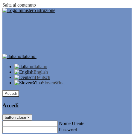
Salta al contenuto
Italiano
Italiano
English
Deutsch
Slovenščina
Accedi
Accedi
button close
×
Nome Utente
Password