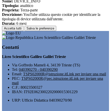
Nome:
DEVICE_INFO
Tipologia:
analitico
Proprieta:
Terza-parte
Descrizione:
YouTube utilizza questo cookie per identificare la
tipologia di device utilizzata dall'utente.
Durata:
6 mesi
Accetta tutti
Salva le preferenze
Liceo Scientifico Galileo Galilei Trieste
Contatti
Liceo Scientifico Galileo Galilei Trieste
Via Goffredo Mameli 4, 34139 Trieste (TS)
Tel:
040390270 - 040390290
Email:
TSPS02000R@istruzione.it
Link per inviare una mail
PEC:
TSPS02000R@pec.istruzione.it
Link per inviare una
mail
C.F.: 80023500327
IBAN: IT92E0623002202000015301229
URP: Ufficio Didattica 040390270/90