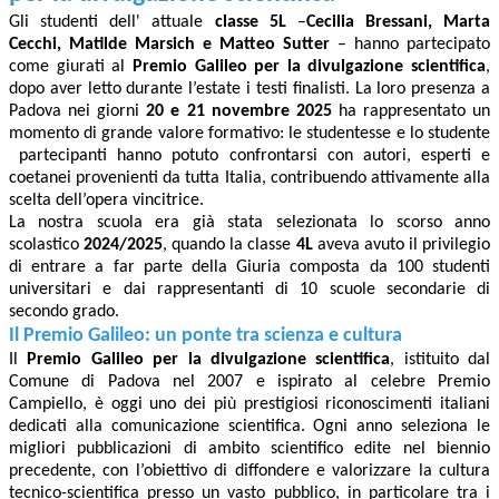
Gli studenti dell' attuale
classe 5L
–
Cecilia Bressani, Marta
Cecchi, Matilde Marsich e Matteo Sutter
– hanno partecipato
come giurati al
Premio Galileo per la divulgazione scientifica
,
dopo aver letto durante l’estate i testi finalisti. La loro presenza a
Padova nei giorni
20 e 21 novembre 2025
ha rappresentato un
momento di grande valore formativo: le studentesse e lo studente
partecipanti hanno potuto confrontarsi con autori, esperti e
coetanei provenienti da tutta Italia, contribuendo attivamente alla
scelta dell’opera vincitrice.
La nostra scuola era già stata selezionata lo scorso anno
scolastico
2024/2025
, quando la classe
4L
aveva avuto il privilegio
di entrare a far parte della Giuria composta da 100 studenti
universitari e dai rappresentanti di 10 scuole secondarie di
secondo grado.
Il Premio Galileo: un ponte tra scienza e cultura
Il
Premio Galileo per la divulgazione scientifica
, istituito dal
Comune di Padova nel 2007 e ispirato al celebre Premio
Campiello, è oggi uno dei più prestigiosi riconoscimenti italiani
dedicati alla comunicazione scientifica. Ogni anno seleziona le
migliori pubblicazioni di ambito scientifico edite nel biennio
precedente, con l’obiettivo di diffondere e valorizzare la cultura
tecnico-scientifica presso un vasto pubblico, in particolare tra i