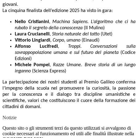
giovani.
La cinquina finalista dell’edizione 2025 ha visto in gara:
Nello Cristianini
,
Machina Sapiens. L’algoritmo che ci ha
rubato il segreto della conoscenza
(Il Mulino)
Laura Crucianelli
,
Storia naturale del tatto
(Utet)
Vittorio Lingiardi
,
Corpo, umano
(Einaudi)
Alfonso Lucifredi
,
Troppi. Conversazioni sulla
sovrappopolazione umana e sul futuro del pianeta
(Codice
Edizioni)
Michele Pompei
,
Razze Umane. Breve storia di un lungo
inganno
(Scienza Express)
La partecipazione dei nostri studenti al Premio Galileo conferma
l’impegno della scuola nel promuovere la curiosità, la passione
per la conoscenza e il dialogo tra discipline umanistiche e
scientifiche, valori che costituiscono il cuore della formazione dei
cittadini di domani.
Notizie
Questo sito o gli strumenti terzi da questo utilizzati si avvalgono di
cookie necessari al funzionamento ed utili alle finalità illustrate nella