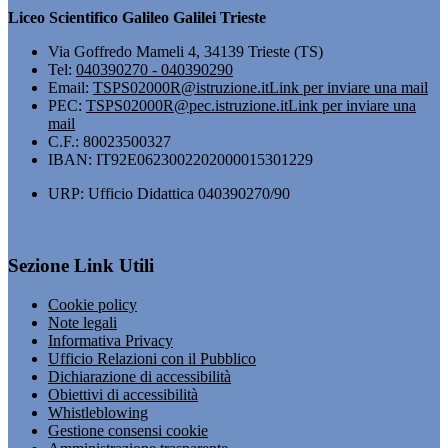
Liceo Scientifico Galileo Galilei Trieste
Via Goffredo Mameli 4, 34139 Trieste (TS)
Tel:
040390270 - 040390290
Email:
TSPS02000R@istruzione.it
Link per inviare una mail
PEC:
TSPS02000R@pec.istruzione.it
Link per inviare una
mail
C.F.: 80023500327
IBAN: IT92E0623002202000015301229
URP: Ufficio Didattica 040390270/90
Sezione Link Utili
Cookie policy
Note legali
Informativa Privacy
Ufficio Relazioni con il Pubblico
Dichiarazione di accessibilità
Obiettivi di accessibilità
Whistleblowing
Gestione consensi cookie