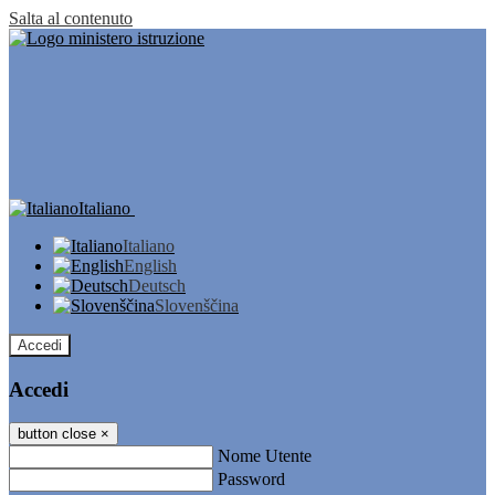
Salta al contenuto
Italiano
Italiano
English
Deutsch
Slovenščina
Accedi
Accedi
button close
×
Nome Utente
Password