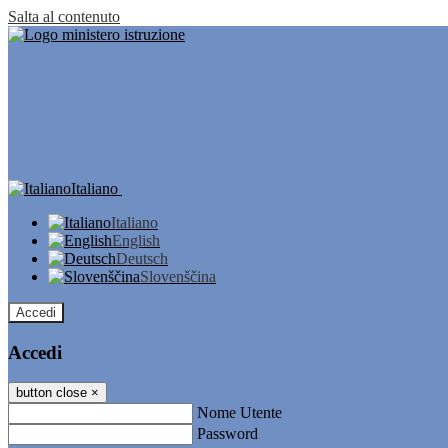
Salta al contenuto
Italiano
Italiano
English
Deutsch
Slovenščina
Accedi
Accedi
button close
×
Nome Utente
Password