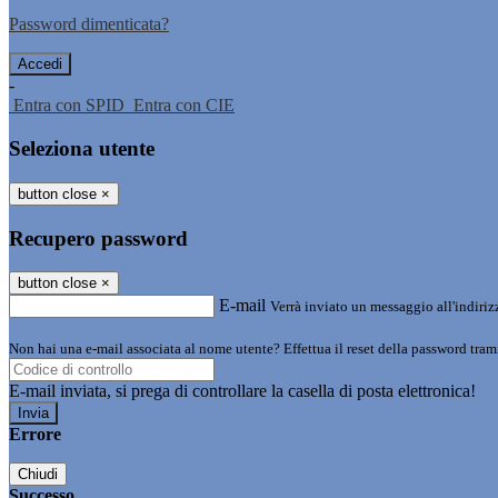
Password dimenticata?
-
Entra con SPID
Entra con CIE
Seleziona utente
button close
×
Recupero password
button close
×
E-mail
Verrà inviato un messaggio all'indirizz
Non hai una e-mail associata al nome utente? Effettua il reset della password tram
E-mail inviata, si prega di controllare la casella di posta elettronica!
Errore
Chiudi
Successo