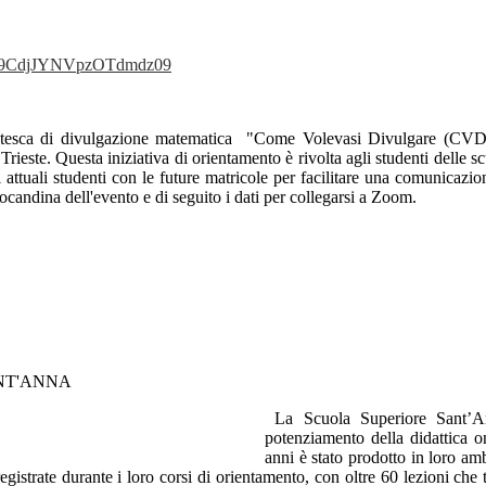
aU9CdjJYNVpzOTdmdz09
dentesca di divulgazione matematica "Come Volevasi Divulgare (CV
 Trieste. Questa iniziativa di orientamento è rivolta agli studenti delle 
i attuali studenti con le future matricole per facilitare una comunicazio
locandina dell'evento e di seguito i dati per collegarsi a Zoom.
ANT'ANNA
La Scuola Superiore Sant’A
potenziamento della didattica on
anni è stato prodotto in loro am
registrate durante i loro corsi di orientamento, con oltre 60 lezioni che 