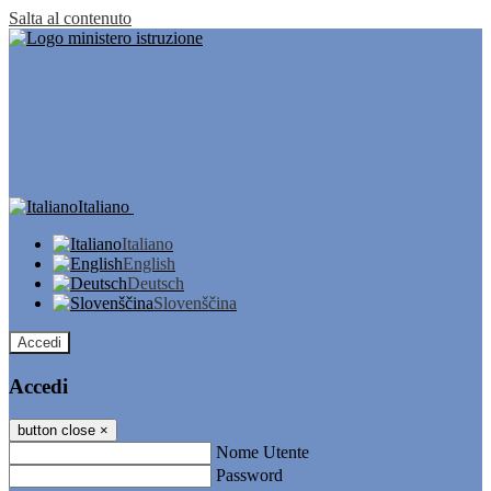
Salta al contenuto
Italiano
Italiano
English
Deutsch
Slovenščina
Accedi
Accedi
button close
×
Nome Utente
Password