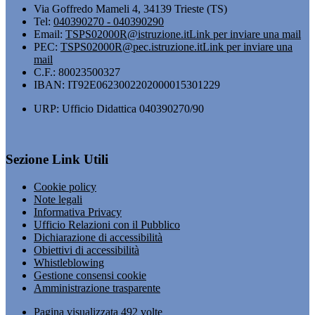
Via Goffredo Mameli 4, 34139 Trieste (TS)
Tel:
040390270 - 040390290
Email:
TSPS02000R@istruzione.it
Link per inviare una mail
PEC:
TSPS02000R@pec.istruzione.it
Link per inviare una
mail
C.F.: 80023500327
IBAN: IT92E0623002202000015301229
URP: Ufficio Didattica 040390270/90
Sezione Link Utili
Cookie policy
Note legali
Informativa Privacy
Ufficio Relazioni con il Pubblico
Dichiarazione di accessibilità
Obiettivi di accessibilità
Whistleblowing
Gestione consensi cookie
Amministrazione trasparente
Pagina visualizzata
492
volte