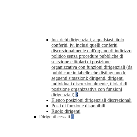
Incarichi dirigenziali, a qualsiasi titolo
conferiti, ivi inclusi quelli conferiti
discrezionalmente dall'organo di indirizzo
politico senza procedure pubbliche di
selezione e titolari di posizione
organizzativa con funzioni dirigenziali (da
pubblicare in tabelle che distinguano le
seguenti situazioni: dirigenti, dirigenti
individuati discrezionalmente, titolari di
posizione organizzativa con funzioni
dirigenziali)
3
Elenco posizioni dirigenziali discrezionali
Posti di funzione disponibili
Ruolo dirigenti
Dirigenti cessati
2