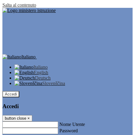
Salta al contenuto
Italiano
Italiano
English
Deutsch
Slovenščina
Accedi
Accedi
button close
×
Nome Utente
Password