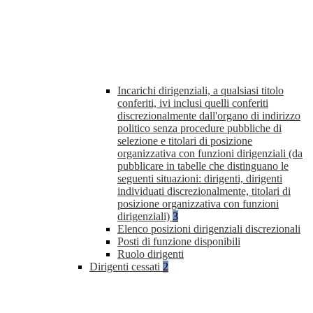
Incarichi dirigenziali, a qualsiasi titolo
conferiti, ivi inclusi quelli conferiti
discrezionalmente dall'organo di indirizzo
politico senza procedure pubbliche di
selezione e titolari di posizione
organizzativa con funzioni dirigenziali (da
pubblicare in tabelle che distinguano le
seguenti situazioni: dirigenti, dirigenti
individuati discrezionalmente, titolari di
posizione organizzativa con funzioni
dirigenziali)
3
Elenco posizioni dirigenziali discrezionali
Posti di funzione disponibili
Ruolo dirigenti
Dirigenti cessati
2