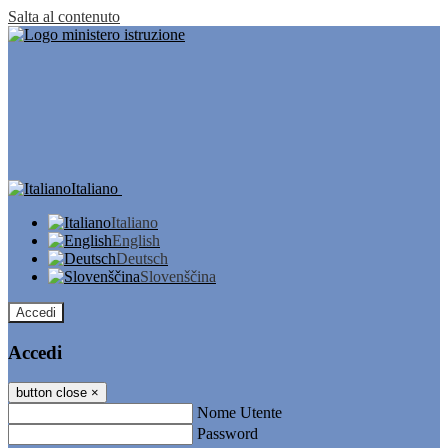
Salta al contenuto
Italiano
Italiano
English
Deutsch
Slovenščina
Accedi
Accedi
button close
×
Nome Utente
Password