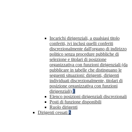
Incarichi dirigenziali, a qualsiasi titolo
conferiti, ivi inclusi quelli conferiti
discrezionalmente dall'organo di indirizzo
politico senza procedure pubbliche di
selezione e titolari di posizione
organizzativa con funzioni dirigenziali (da
pubblicare in tabelle che distinguano le
seguenti situazioni: dirigenti, dirigenti
individuati discrezionalmente, titolari di
posizione organizzativa con funzioni
dirigenziali)
3
Elenco posizioni dirigenziali discrezionali
Posti di funzione disponibili
Ruolo dirigenti
Dirigenti cessati
2