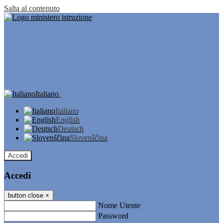
Salta al contenuto
Italiano
Italiano
English
Deutsch
Slovenščina
Accedi
Accedi
button close
×
Nome Utente
Password