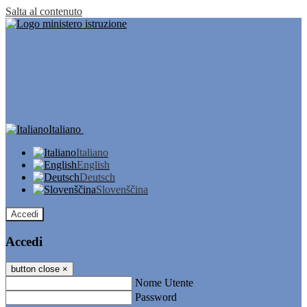
Salta al contenuto
Italiano
Italiano
English
Deutsch
Slovenščina
Accedi
Accedi
button close
×
Nome Utente
Password