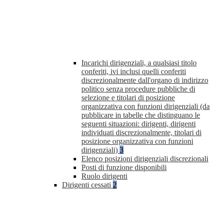
Incarichi dirigenziali, a qualsiasi titolo
conferiti, ivi inclusi quelli conferiti
discrezionalmente dall'organo di indirizzo
politico senza procedure pubbliche di
selezione e titolari di posizione
organizzativa con funzioni dirigenziali (da
pubblicare in tabelle che distinguano le
seguenti situazioni: dirigenti, dirigenti
individuati discrezionalmente, titolari di
posizione organizzativa con funzioni
dirigenziali)
3
Elenco posizioni dirigenziali discrezionali
Posti di funzione disponibili
Ruolo dirigenti
Dirigenti cessati
2