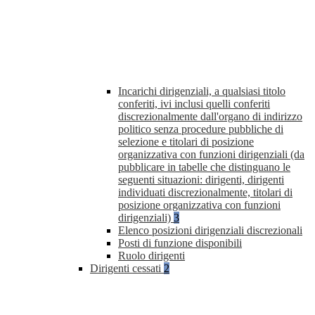
Incarichi dirigenziali, a qualsiasi titolo
conferiti, ivi inclusi quelli conferiti
discrezionalmente dall'organo di indirizzo
politico senza procedure pubbliche di
selezione e titolari di posizione
organizzativa con funzioni dirigenziali (da
pubblicare in tabelle che distinguano le
seguenti situazioni: dirigenti, dirigenti
individuati discrezionalmente, titolari di
posizione organizzativa con funzioni
dirigenziali)
3
Elenco posizioni dirigenziali discrezionali
Posti di funzione disponibili
Ruolo dirigenti
Dirigenti cessati
2