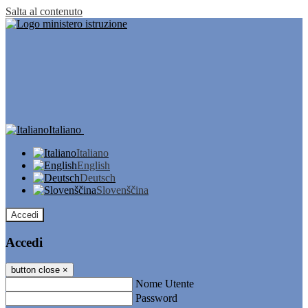
Salta al contenuto
Italiano
Italiano
English
Deutsch
Slovenščina
Accedi
Accedi
button close
×
Nome Utente
Password