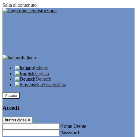
Salta al contenuto
Italiano
Italiano
English
Deutsch
Slovenščina
Accedi
Accedi
button close
×
Nome Utente
Password