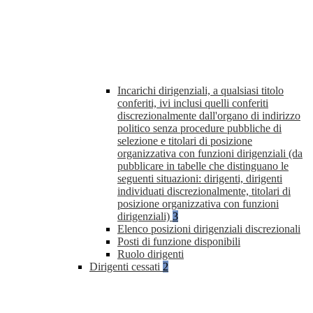
Incarichi dirigenziali, a qualsiasi titolo
conferiti, ivi inclusi quelli conferiti
discrezionalmente dall'organo di indirizzo
politico senza procedure pubbliche di
selezione e titolari di posizione
organizzativa con funzioni dirigenziali (da
pubblicare in tabelle che distinguano le
seguenti situazioni: dirigenti, dirigenti
individuati discrezionalmente, titolari di
posizione organizzativa con funzioni
dirigenziali)
3
Elenco posizioni dirigenziali discrezionali
Posti di funzione disponibili
Ruolo dirigenti
Dirigenti cessati
2